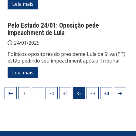
Leia mais
Pelo Estado 24/01: Oposição pede
impeachment de Lula
24/01/2025
Políticos opositores do presidente Lula da Silva (PT)
estão pedindo seu impeachment após o Tribunal
Leia mais
Paginação
1
…
30
31
32
33
34
de
posts