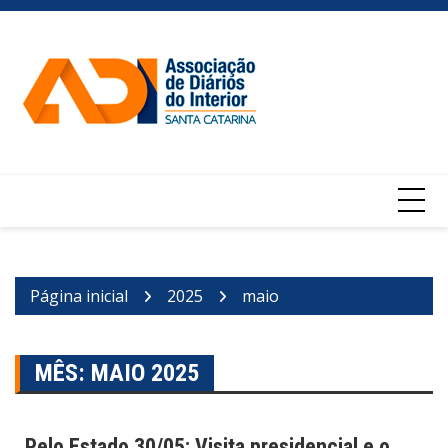
Ir
para
o
conteúdo
Página inicial
2025
maio
MÊS:
MAIO 2025
Pelo Estado 30/05: Visita presidencial e o