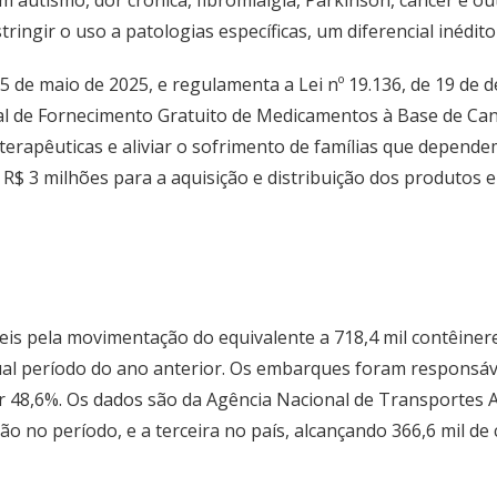
m autismo, dor crônica, fibromialgia, Parkinson, câncer e 
ringir o uso a patologias específicas, um diferencial inédito
 15 de maio de 2025, e regulamenta a Lei nº 19.136, de 19 
adual de Fornecimento Gratuito de Medicamentos à Base de C
terapêuticas e aliviar o sofrimento de famílias que depende
 R$ 3 milhões para a aquisição e distribuição dos produtos 
is pela movimentação do equivalente a 718,4 mil contêinere
ual período do ano anterior. Os embarques foram responsá
48,6%. Os dados são da Agência Nacional de Transportes Aqu
 no período, e a terceira no país, alcançando 366,6 mil de