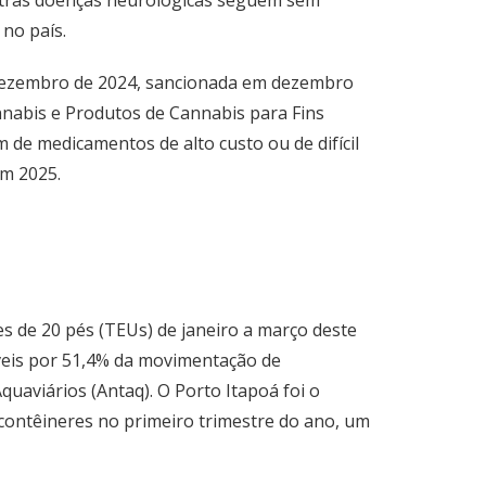
outras doenças neurológicas seguem sem
 no país.
de dezembro de 2024, sancionada em dezembro
annabis e Produtos de Cannabis para Fins
m de medicamentos de alto custo ou de difícil
em 2025.
s de 20 pés (TEUs) de janeiro a março deste
veis por 51,4% da movimentação de
aviários (Antaq). O Porto Itapoá foi o
 contêineres no primeiro trimestre do ano, um