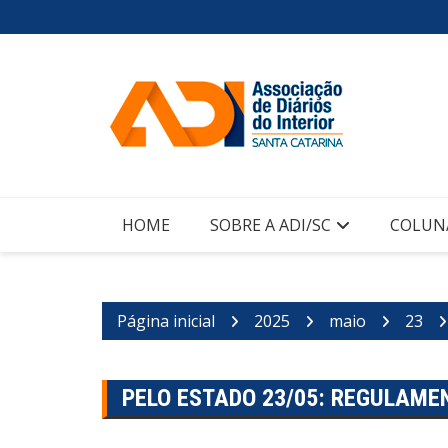
Ir
para
o
conteúdo
HOME
SOBRE A ADI/SC
COLUN
Página inicial
2025
maio
23
PELO ESTADO 23/05: REGULAMEN