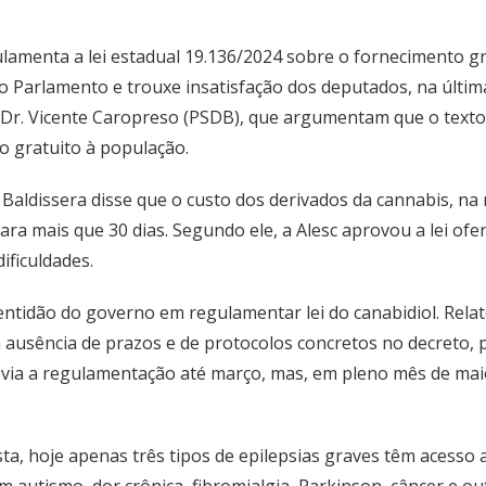
ulamenta a lei estadual 19.136/2024 sobre o fornecimento g
 Parlamento e trouxe insatisfação dos deputados, na última t
Dr. Vicente Caropreso (PSDB), que argumentam que o texto 
to gratuito à população.
ldissera disse que o custo dos derivados da cannabis, na m
para mais que 30 dias. Segundo ele, a Alesc aprovou a lei 
ificuldades.
entidão do governo em regulamentar lei do canabidiol. Relato
a ausência de prazos e de protocolos concretos no decreto, 
evia a regulamentação até março, mas, em pleno mês de mai
a, hoje apenas três tipos de epilepsias graves têm acesso 