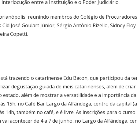
a interlocução entre a Instituição e o Poder Judiciário.
orianópolis, reunindo membros do Colégio de Procuradores 
Cid José Goulart Júnior, Sérgio Antônio Rizello, Sidney Elo
eira Copetti.
 está trazendo o catarinense Edu Bacon, que participou da 
ealizar degustação guiada de méis catarinenses, além de cria
do estado, além de mostrar a versatilidade e a importância d
 às 15h, no Café Bar Largo da Alfândega, centro da capital (a
às 14h, também no café, e é livre. As inscrições para o curs
ira vai acontecer de 4 a 7 de junho, no Largo da Alfândega, ce