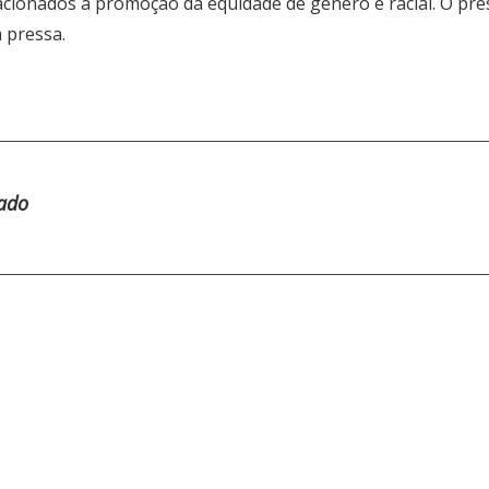
relacionados à promoção da equidade de gênero e racial. O pre
 pressa.
tado