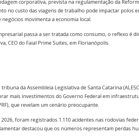
spedagem corporativa, prevista na regulamentação da Reforma
to no custo das viagens de trabalho pode impactar polos emp
e negócios movimenta a economia local.
presarial passa a ser tratada como consumo, o reflexo é di
va, CEO do Faial Prime Suites, em Florianópolis.
 tribuna da Assembleia Legislativa de Santa Catarina (ALES
obrar mais investimentos do Governo Federal em infraestrut
(PRF), que revelam um cenário preocupante.
de 2026, foram registrados 1.110 acidentes nas rodovias fed
parlamentar destacou que os números representam perdas hu