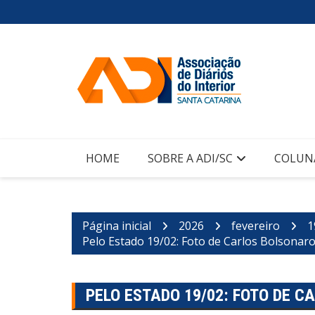
Ir
para
o
conteúdo
HOME
SOBRE A ADI/SC
COLUN
Página inicial
2026
fevereiro
1
Pelo Estado 19/02: Foto de Carlos Bolsonaro 
PELO ESTADO 19/02: FOTO DE C