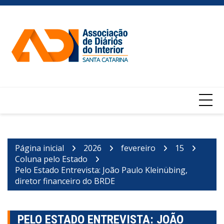
Ir
para
o
conteúdo
Página inicial
2026
fevereiro
15
Coluna pelo Estado
Pelo Estado Entrevista: João Paulo Kleinübing,
diretor financeiro do BRDE
PELO ESTADO ENTREVISTA: JOÃO