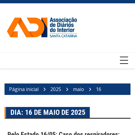
Ir
para
o
conteúdo
Página inicial
2025
maio
16
DIA:
16 DE MAIO DE 2025
Pelo Estado 16/05: Caso dos respiradores: