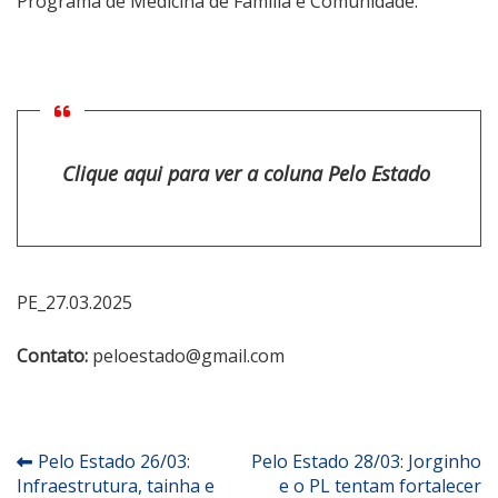
Programa de Medicina de Família e Comunidade.
Clique aqui para ver a coluna Pelo Estado
PE_27.03.2025
Contato:
peloestado@gmail.com
Navegação
Pelo Estado 26/03:
Pelo Estado 28/03: Jorginho
Infraestrutura, tainha e
e o PL tentam fortalecer