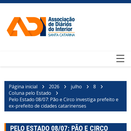
Ir
para
o
conteúdo
Página inicial
2026
julho
8
Coluna pelo Estado
Pelo Estado 08/07: Pão e Circo investiga prefeito e
ex-prefeito de cidades catarinenses
PELO ESTADO 08/07: PÃO E CIRCO