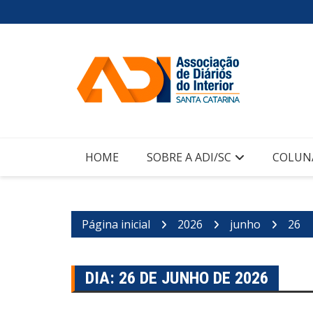
Ir
para
o
conteúdo
HOME
SOBRE A ADI/SC
COLUN
Página inicial
2026
junho
26
DIA:
26 DE JUNHO DE 2026