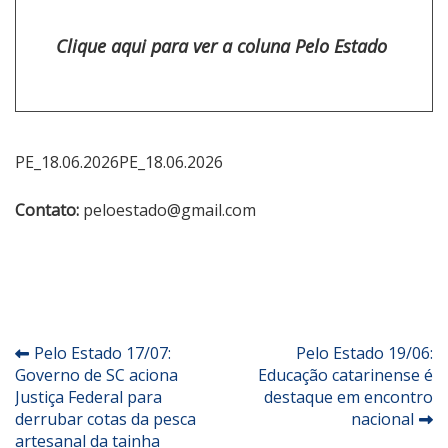
Clique aqui para ver a coluna Pelo Estado
PE_18.06.2026
PE_18.06.2026
Contato:
peloestado@gmail.com
Navegação
Pelo Estado 17/07:
Pelo Estado 19/06:
Governo de SC aciona
Educação catarinense é
de
Justiça Federal para
destaque em encontro
Post
derrubar cotas da pesca
nacional
artesanal da tainha