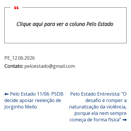
Clique aqui para ver a coluna Pelo Estado
PE_12.06.2026
Contato:
peloestado@gmail.com
Navegação
Pelo Estado 11/06: PSDB
Pelo Estado Entrevista: “O
decide apoiar reeleição de
desafio é romper a
de
Jorginho Mello
naturalização da violência,
Post
porque ela nem sempre
começa de forma física”