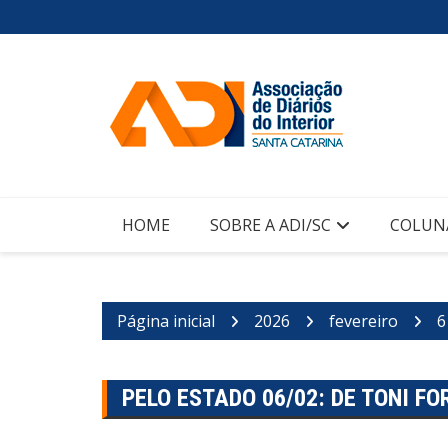
Ir
para
o
conteúdo
HOME
SOBRE A ADI/SC
COLUN
Página inicial
2026
fevereiro
6
PELO ESTADO 06/02: DE TONI F