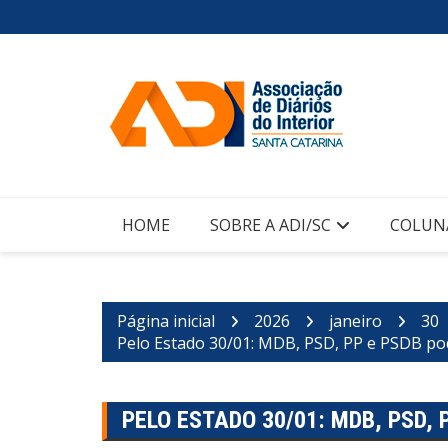
Ir
para
o
conteúdo
HOME
SOBRE A ADI/SC
COLUN
Página inicial
2026
janeiro
30
Pelo Estado 30/01: MDB, PSD, PP e PSDB po
PELO ESTADO 30/01: MDB, PSD,