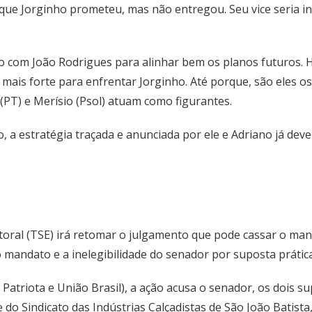
o que Jorginho prometeu, mas não entregou. Seu vice seria 
ão com João Rodrigues para alinhar bem os planos futuros. 
 mais forte para enfrentar Jorginho. Até porque, são eles o
 (PT) e Merísio (Psol) atuam como figurantes.
a estratégia traçada e anunciada por ele e Adriano já deve
itoral (TSE) irá retomar o julgamento que pode cassar o man
o mandato e a inelegibilidade do senador por suposta prát
Patriota e União Brasil), a ação acusa o senador, os dois s
 do Sindicato das Indústrias Calçadistas de São João Batist