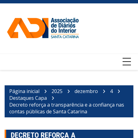
Ir
para
o
conteúdo
Página inicial
2025
dezembro
4
Destaques Capa
Decreto reforça a transparência e a confiança nas
contas públicas de Santa Catarina
DECRETO REFORÇA A