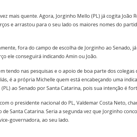
 vez mais quente. Agora, Jorginho Mello (PL) já cogita João 
rços e arrastou para o seu lado os maiores nomes do partid
camente, fora do campo de escolha de Jorginho ao Senado, já
ço ele conseguirá indicando Amin ou João.
tendo nas pesquisas e o apoio de boa parte dos colegas de
Aliás, é a própria Michelle quem está encabeçando uma indic
o (PL) ao Senado por Santa Catarina, pois sua intenção é fo
o com o presidente nacional do PL, Valdemar Costa Neto, cha
o de Santa Catarina. Seria a segunda vez que Jorginho con
 vice-governadora, ao seu lado.