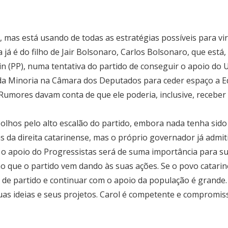
, mas está usando de todas as estratégias possíveis para vi
 já é do filho de Jair Bolsonaro, Carlos Bolsonaro, que está,
in (PP), numa tentativa do partido de conseguir o apoio do 
a da Minoria na Câmara dos Deputados para ceder espaço a 
umores davam conta de que ele poderia, inclusive, receber 
 olhos pelo alto escalão do partido, embora nada tenha sid
 da direita catarinense, mas o próprio governador já admiti
l, o apoio do Progressistas será de suma importância para su
rno que o partido vem dando às suas ações. Se o povo catar
 de partido e continuar com o apoio da população é grande.
suas ideias e seus projetos. Carol é competente e compromi