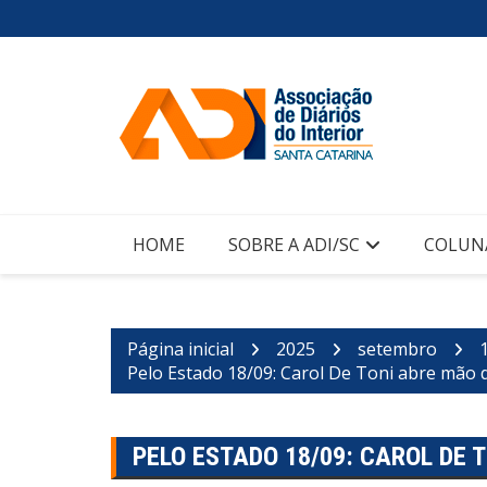
Ir
para
o
conteúdo
HOME
SOBRE A ADI/SC
COLUN
Página inicial
2025
setembro
Pelo Estado 18/09: Carol De Toni abre mão 
PELO ESTADO 18/09: CAROL DE