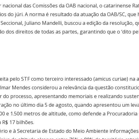
nacional das Comissões da OAB nacional, o catarinense Rafa
os do júri. A norma é resultado da atuação da OAB/SC, que 
Seccional, Juliano Mandelli, buscou a edição da resolução, 
ção dos direitos de todas as partes, garantindo que o ‘dito pe
ceita pelo STF como terceiro interessado (amicus curiae) na
ilmar Mendes considerou a relevância da questão constituci
ar do processo, apresentando memoriais e realizando susten
ração no último dia 5 de agosto, quando apresentou um lev
400 e 1.500 metros de altitude, como defende a Procuradoria 
 R$ 17 bilhões.
stério e à Secretaria de Estado do Meio Ambiente informaçõ