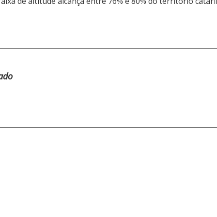
aixa de altitude alcança entre 76% e 80% do território catar
tado