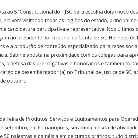
ata ao 5º Constitucional do TJSC para escolha do(a) novo d
 ela vem visitando todas as regiões do estado, principalme
a candidatura participativa e representativa. Nos últimos 
em ao presidente do Tribunal de Conta de SC, Herneus de 
ens e a produção de conteúdo especializado para redes sociai
acia, Sabine aposta na proximidade com os colegas para ap
 a defesa das prerrogativas e honorários e também fortale
cargo de desembargador (a) no Tribunal de Justiça de SC, a
 de outubro.
da Feira de Produtos, Serviços e Equipamentos para Operad
de setembro, em Florianópolis, será uma mescla de atividades
e 50 palestras e painéis além de cursos práticos, tudo dist