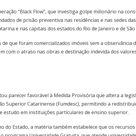
peração “Black Flow”, que investiga golpe milionário na con
ados de prisão preventiva nas residências e nas sedes das
atarina e nas capitais dos estados do Rio de Janeiro e de São
s de que foram comercializados imóveis sem a observância d
bém com o atraso nas obras e destinação indevida dos valore
u parecer favorável à Medida Provisória que altera a legisl
 Superior Catarinense (Fumdesc), permitindo a redistribui
 estudo em instituições particulares de ensino superior.
o do Estado, a matéria também estabelece que os recursos e
r o programa Universidade Gratuita, que atende universidad