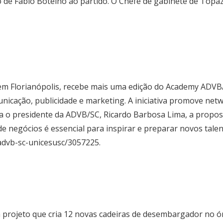
ação de Fábio Botelho ao partido. O Chefe de gabinete de Top
 em Florianópolis, recebe mais uma edição do Academy ADVB
nicação, publicidade e marketing. A iniciativa promove netw
 o presidente da ADVB/SC, Ricardo Barbosa Lima, a propost
de negócios é essencial para inspirar e preparar novos talen
advb-sc-unicesusc/3057225
.
 projeto que cria 12 novas cadeiras de desembargador no ór