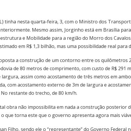
 tinha nesta quarta-feira, 3, com o Ministro dos Transporte
teriormente. Mesmo assim, Jorginho está em Brasília para,
aestrutura e Mobilidade para a região do Morro dos Cavalos.
estimado em R$ 1,3 bilhão, mas uma possibilidade real para 
posta a construção de um contorno entre os quilômetros 2
ovia de 80 metros de comprimento, com custo de R$ 291 milh
e largura, assim como acostamento de três metros em ambos 
da, com acostamento externo de 3m de largura e acostament
 No restante do trecho, de 80 km/h.
al obra não impossibilita em nada a construção posterior 
 o que torna este que o governo apresenta agora mais viáv
an Filho, sendo ele o “representante” do Governo Federal n