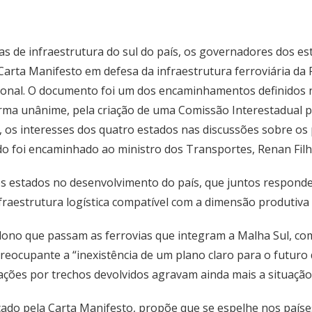
 de infraestrutura do sul do país, os governadores dos est
arta Manifesto em defesa da infraestrutura ferroviária da
cional. O documento foi um dos encaminhamentos definidos 
orma unânime, pela criação de uma Comissão Interestadual p
, os interesses dos quatro estados nas discussões sobre os
ido foi encaminhado ao ministro dos Transportes, Renan Filh
os estados no desenvolvimento do país, que juntos respond
raestrutura logística compatível com a dimensão produtiva 
o que passam as ferrovias que integram a Malha Sul, com
reocupante a “inexistência de um plano claro para o futuro 
ações por trechos devolvidos agravam ainda mais a situação
cado pela Carta Manifesto, propõe que se espelhe nos paíse