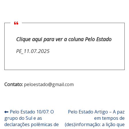
Clique aqui para ver a coluna Pelo Estado
PE_11.07.2025
Contato:
peloestado@gmail.com
Navegação
Pelo Estado 10/07: O
Pelo Estado Artigo – A paz
grupo do Sul e as
em tempos de
de
declarações polêmicas de
(des)informação: a lição que