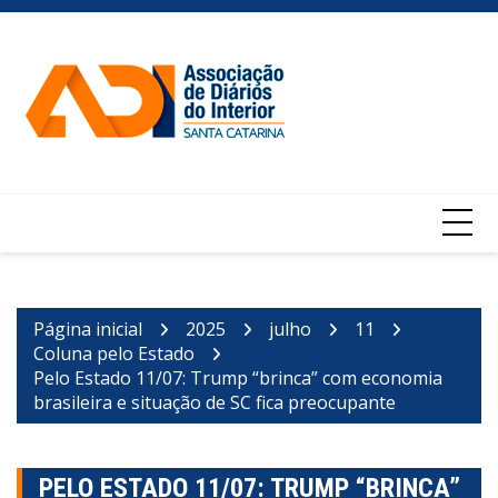
Ir
para
o
conteúdo
Página inicial
2025
julho
11
Coluna pelo Estado
Pelo Estado 11/07: Trump “brinca” com economia
brasileira e situação de SC fica preocupante
PELO ESTADO 11/07: TRUMP “BRINCA”