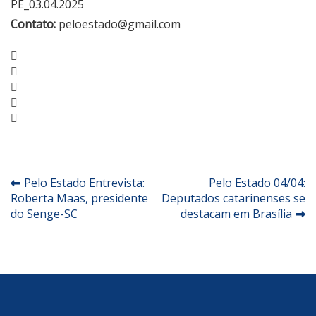
PE_03.04.2025
Contato:
peloestado@gmail.com
Facebook
Twitter
Google+
LinkedIn
Pinterest
Navegação
Pelo Estado Entrevista:
Pelo Estado 04/04:
Roberta Maas, presidente
Deputados catarinenses se
de
do Senge-SC
destacam em Brasília
Post