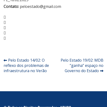
Contato:
peloestado@gmail.com
Facebook
Twitter
Google+
LinkedIn
Pinterest
Navegação
Pelo Estado 14/02: O
Pelo Estado 19/02: MDB
reflexo dos problemas de
“ganha” espaço no
de
infraestrutura no Verão
Governo do Estado
Post