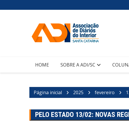
Ir
para
o
conteúdo
HOME
SOBRE A ADI/SC
COLUN
Página inicial
2025
fevereiro
1
PELO ESTADO 13/02: NOVAS RE