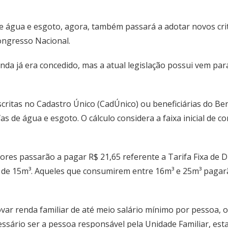
e água e esgoto, agora, também passará a adotar novos crité
ongresso Nacional.
enda já era concedido, mas a atual legislação possui vem par
scritas no Cadastro Único (CadÚnico) ou beneficiárias do Be
s de água e esgoto. O cálculo considera a faixa inicial de c
ores passarão a pagar R$ 21,65 referente a Tarifa Fixa de Di
 de 15m³. Aqueles que consumirem entre 16m³ e 25m³ pagarão
rovar renda familiar de até meio salário mínimo por pessoa, 
sário ser a pessoa responsável pela Unidade Familiar, est