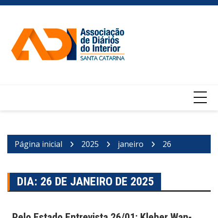
Ir
para
o
conteúdo
Página inicial
2025
janeiro
26
DIA:
26 DE JANEIRO DE 2025
Pelo Estado Entrevista 26/01: Kleber Wan-