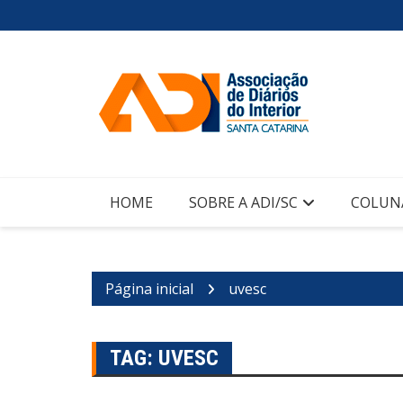
Ir
para
o
conteúdo
HOME
SOBRE A ADI/SC
COLUN
Página inicial
uvesc
TAG:
UVESC