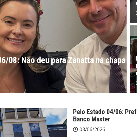
para Zanatta na chapa com Flávio
P
O
Pelo Estado 04/06: Pre
Banco Master
03/06/2026