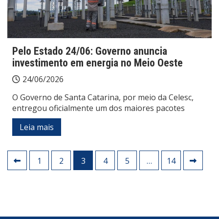
Pelo Estado 24/06: Governo anuncia
investimento em energia no Meio Oeste
24/06/2026
O Governo de Santa Catarina, por meio da Celesc,
entregou oficialmente um dos maiores pacotes
Leia mais
Paginação
1
2
3
4
5
…
14
de
posts