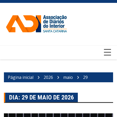
Ir
para
o
conteúdo
Página inicial
2026
maio
29
DIA:
29 DE MAIO DE 2026