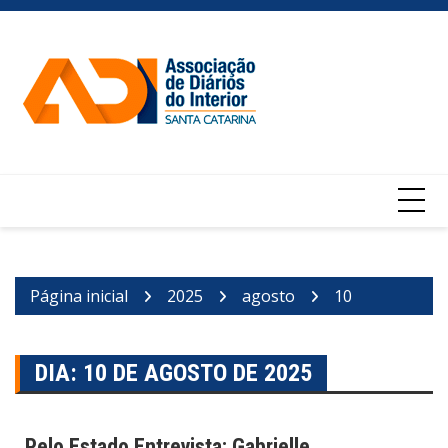
Ir
para
o
conteúdo
Página inicial
2025
agosto
10
DIA:
10 DE AGOSTO DE 2025
Pelo Estado Entrevista: Gabrielle