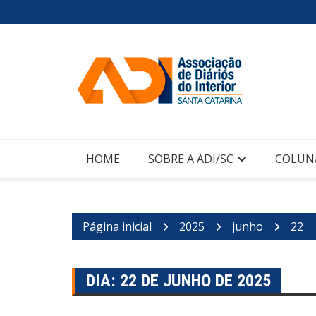
Ir
para
o
conteúdo
HOME
SOBRE A ADI/SC
COLUN
Página inicial
2025
junho
22
DIA:
22 DE JUNHO DE 2025