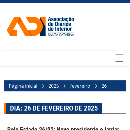
Ir
para
o
conteúdo
Página inicial
2025
fevereiro
26
DIA:
26 DE FEVEREIRO DE 2025
Pelo Estado 26/02: Novo presidente e jantar